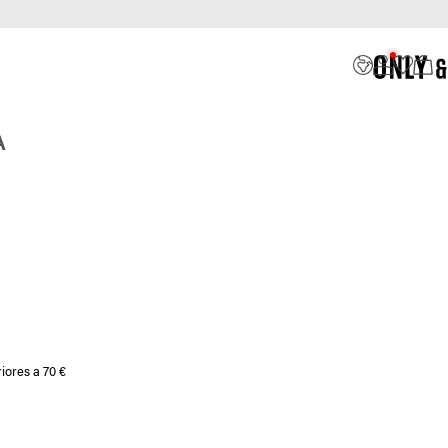
A
iores a 70 €