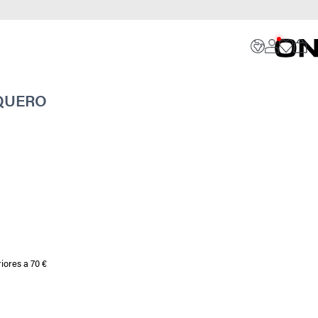
QUERO
iores a 70 €