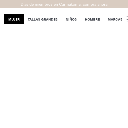
Días de miembros en Carmakoma: compra ahora
MUJER
TALLAS GRANDES
NIÑOS
HOMBRE
MARCAS