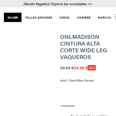
¡Recién llegados! Explora las novedades >>
MUJER
TALLAS GRANDES
NIÑOS
HOMBRE
MARCAS
ONLMADISON
CINTURA ALTA
CORTE WIDE LEG
VAQUEROS
49.99 €
34.99 €
30%
Azul / Dark Blue Denim