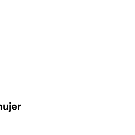
mujer