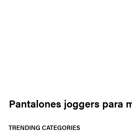
Pantalones joggers para 
TRENDING CATEGORIES