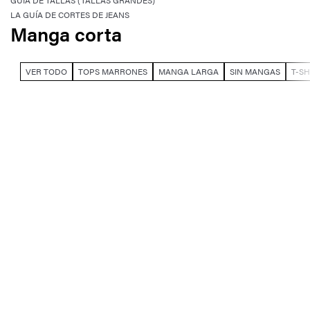
GUÍA DE TALLAS (TALLAS GRANDES)
LA GUÍA DE CORTES DE JEANS
Manga corta
VER TODO
TOPS MARRONES
MANGA LARGA
SIN MANGAS
T-SH