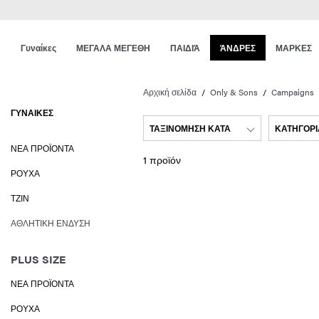
Γυναίκες
ΜΕΓΑΛΑ ΜΕΓΕΘΗ
ΠΑΙΔΙΆ
ΆΝΔΡΕΣ
ΜΑΡΚΕΣ
Αρχική σελίδα
Only & Sons
Campaigns
ΓΥΝΑΊΚΕΣ
ΤΑΞΙΝΌΜΗΣΗ ΚΑΤΆ
ΚΑΤΗΓΟΡΊ
ΝΈΑ ΠΡΟΪΌΝΤΑ
1 προϊόν
ΡΟΎΧΑ
ΤΖΙΝ
ΑΘΛΗΤΙΚΉ ΈΝΔΥΣΗ
PLUS SIZE
ΝΈΑ ΠΡΟΪΌΝΤΑ
ΡΟΎΧΑ