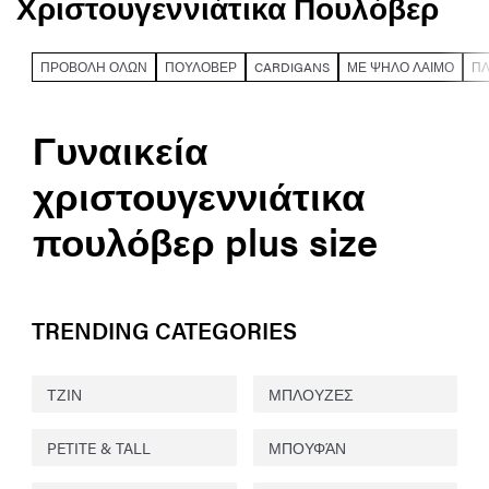
Χριστουγεννιάτικα Πουλόβερ
ΠΡΟΒΟΛΉ ΌΛΩΝ
ΠΟΥΛΌΒΕΡ
CARDIGANS
ΜΕ ΨΗΛΌ ΛΑΙΜΌ
ΠΛ
Γυναικεία
χριστουγεννιάτικα
πουλόβερ plus size
TRENDING CATEGORIES
ΤΖΙΝ
ΜΠΛΟΥΖΕΣ
PETITE & TALL
ΜΠΟΥΦΆΝ