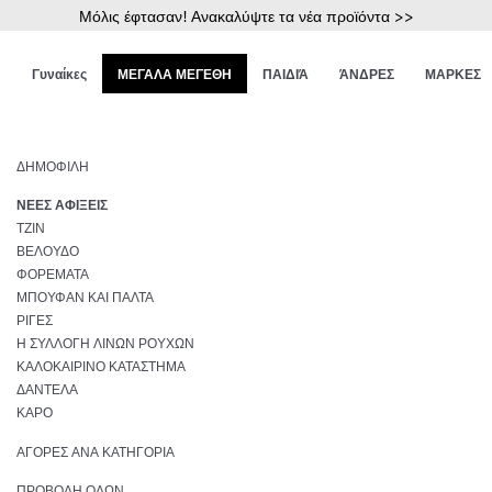
Μόλις έφτασαν! Ανακαλύψτε τα νέα προϊόντα >>
Γυναίκες
ΜΕΓΑΛΑ ΜΕΓΕΘΗ
ΠΑΙΔΙΆ
ΆΝΔΡΕΣ
ΜΑΡΚΕΣ
ΔΗΜΟΦΙΛΉ
ΝΈΕΣ ΑΦΊΞΕΙΣ
ΤΖΙΝ
ΒΕΛΟΎΔΟ
ΦΟΡΈΜΑΤΑ
ΜΠΟΥΦΆΝ ΚΑΙ ΠΑΛΤΆ
ΡΊΓΕΣ
Η ΣΥΛΛΟΓΉ ΛΙΝΏΝ ΡΟΎΧΩΝ
ΚΑΛΟΚΑΙΡΙΝΌ ΚΑΤΆΣΤΗΜΑ
ΔΑΝΤΈΛΑ
ΚΑΡΌ
ΑΓΟΡΈΣ ΑΝΆ ΚΑΤΗΓΟΡΊΑ
ΠΡΟΒΟΛΉ ΌΛΩΝ