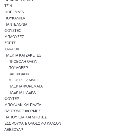
ΤΖΙΝ
ΦΟΡΈΜΑΤΑ
ΠΟΥΚΆΜΙΣΑ
ΠΑΝΤΕΛΌΝΙΑ
ΦΟΎΣΤΕΣ
ΜΠΛΟΎΖΕΣ
ΣΟΡΤΣ
ΣΑΚΆΚΙΑ
ΠΛΕΚΤΆ ΚΑΙ ΖΑΚΈΤΕΣ
ΠΡΟΒΟΛΉ ΌΛΩΝ
ΠΟΥΛΌΒΕΡ
CARDIGANS
ΜΕ ΨΗΛΌ ΛΑΙΜΌ
ΠΛΕΚΤΆ ΦΟΡΈΜΑΤΑ
ΠΛΕΚΤΆ ΓΙΛΈΚΑ
ΦΟΎΤΕΡ
ΜΠΟΥΦΆΝ ΚΑΙ ΠΑΛΤΆ
ΟΛΌΣΩΜΕΣ ΦΌΡΜΕΣ
ΠΑΠΟΎΤΣΙΑ ΚΑΙ ΜΠΌΤΕΣ
ΕΣΏΡΟΥΧΑ & ΟΛΌΣΩΜΟ ΚΑΛΣΌΝ
ΑΞΕΣΟΥΆΡ