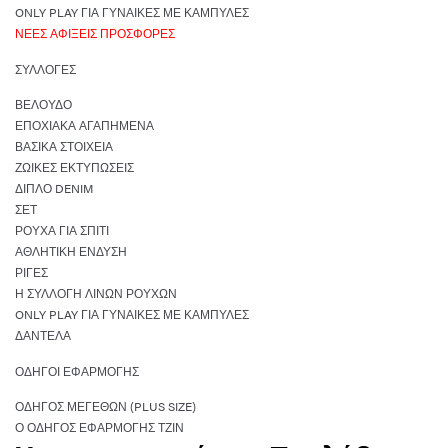
ONLY PLAY ΓΙΑ ΓΥΝΑΊΚΕΣ ΜΕ ΚΑΜΠΎΛΕΣ
ΝΈΕΣ ΑΦΊΞΕΙΣ ΠΡΟΣΦΟΡΈΣ
ΣΥΛΛΟΓΈΣ
ΒΕΛΟΎΔΟ
ΕΠΟΧΙΑΚΆ ΑΓΑΠΗΜΈΝΑ
ΒΑΣΙΚΆ ΣΤΟΙΧΕΊΑ
ΖΩΙΚΈΣ ΕΚΤΥΠΏΣΕΙΣ
ΔΙΠΛΌ DENIM
ΣΕΤ
ΡΟΎΧΑ ΓΙΑ ΣΠΙΤΙ
ΑΘΛΗΤΙΚΉ ΈΝΔΥΣΗ
ΡΊΓΕΣ
Η ΣΥΛΛΟΓΉ ΛΙΝΏΝ ΡΟΎΧΩΝ
ONLY PLAY ΓΙΑ ΓΥΝΑΊΚΕΣ ΜΕ ΚΑΜΠΎΛΕΣ
ΔΑΝΤΈΛΑ
ΟΔΗΓΟΊ ΕΦΑΡΜΟΓΉΣ
ΟΔΗΓΌΣ ΜΕΓΕΘΏΝ (PLUS SIZE)
Ο ΟΔΗΓΌΣ ΕΦΑΡΜΟΓΉΣ ΤΖΙΝ