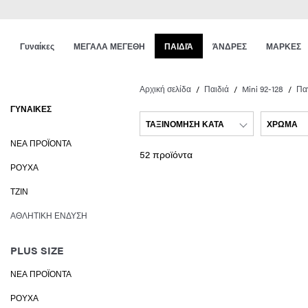
Γυναίκες
ΜΕΓΑΛΑ ΜΕΓΕΘΗ
ΠΑΙΔΙΆ
ΆΝΔΡΕΣ
ΜΑΡΚΕΣ
Αρχική σελίδα
Παιδιά
Mini 92-128
Πα
ΓΥΝΑΊΚΕΣ
ΤΑΞΙΝΌΜΗΣΗ ΚΑΤΆ
ΧΡΏΜΑ
ΝΈΑ ΠΡΟΪΌΝΤΑ
52 προϊόντα
ΡΟΎΧΑ
ΤΖΙΝ
ΑΘΛΗΤΙΚΉ ΈΝΔΥΣΗ
PLUS SIZE
ΝΈΑ ΠΡΟΪΌΝΤΑ
ΡΟΎΧΑ