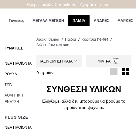
Ημέρες μελών Carmakoma: Αγοράστε τώρα
Γυναίκες
ΜΕΓΑΛΑ ΜΕΓΕΘΗ
ΠΑΙΔΙΆ
ΆΝΔΡΕΣ
ΜΑΡΚΕΣ
Αρχική σελίδα
Παιδιά
Κορίτσια 116-164
Δώρα κάτω των 80€
ΓΥΝΑΊΚΕΣ
ΤΑΞΙΝΌΜΗΣΗ ΚΑΤΆ
ΝΈΑ ΠΡΟΪΌΝΤΑ
0 προϊόν
ΡΟΎΧΑ
ΤΖΙΝ
ΣΥΝΘΕΣΗ ΥΛΙΚΩΝ
ΑΘΛΗΤΙΚΉ
Ελέγξαμε, αλλά δεν μπορούμε να βρούμε το
ΈΝΔΥΣΗ
προϊόν που ψάχνετε.
PLUS SIZE
ΝΈΑ ΠΡΟΪΌΝΤΑ