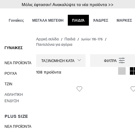
Μόλις έφτασαν! Ανακαλύψτε τα νέα προϊόντα >>
Γυναίκες
ΜΕΓΑΛΑ ΜΕΓΕΘΗ
ΠΑΙΔΙΆ
ΆΝΔΡΕΣ
ΜΑΡΚΕΣ
Αρχική σελίδα
Παιδιά
Junior 116-176
Παντελόνια για αγόρια
ΓΥΝΑΊΚΕΣ
ΤΑΞΙΝΌΜΗΣΗ ΚΑΤΆ
ΝΈΑ ΠΡΟΪΌΝΤΑ
108 προϊόντα
ΡΟΎΧΑ
ΤΖΙΝ
ΑΘΛΗΤΙΚΉ
ΈΝΔΥΣΗ
PLUS SIZE
ΝΈΑ ΠΡΟΪΌΝΤΑ