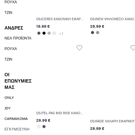
ΡΟΎΧΑ
ΤΖΙΝ
OSJCERES ΚΑΝΟΝΙΚΉ ΕΦΑΡΜΟΓΉ ΣΟΡΤΣΆΚΙ
OSJNEW ΨΗΛΌΜΕΣ
19.99 €
26.99 €
ΆΝΔΡΕΣ
+1
ΝΈΑ ΠΡΟΪΌΝΤΑ
ΡΟΎΧΑ
ΤΖΙΝ
ΟΙ
ΕΠΩΝΥΜΊΕΣ
ΜΑΣ
ONLY
JDY
OSJTEL-PAS MID RISE ΚΑΝΟΝΙΚΉ ΕΦΑΡΜΟΓΉ ΣΟΡΤΣΆΚΙ
CARMAKOMA
29.99 €
29.99 €
ΕΓΚΥΜΟΣΎΝΗ