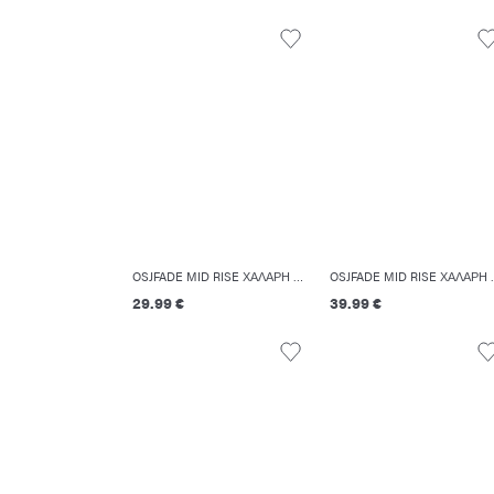
OSJFADE MID RISE ΧΑΛΑΡΉ ΕΦΑΡΜΟΓΉ ΤΖΙΝ
OSJFADE MID 
29.99 €
39.99 €