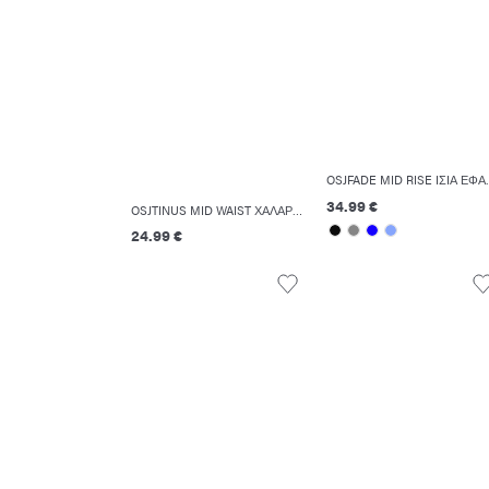
OSJFADE MID
34.99 €
OSJTINUS MID WAIST ΧΑΛΑΡΉ ΕΦΑΡΜΟΓΉ ΣΟΡΤΣΆΚΙ
24.99 €