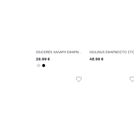
OSJCERES ΧΑΛΑΡΉ ΕΦΑΡΜΟΓΉ ΑΘΛΗΤΙΚΉ ΦΌΡΜΑ
29.99 €
46.99 €