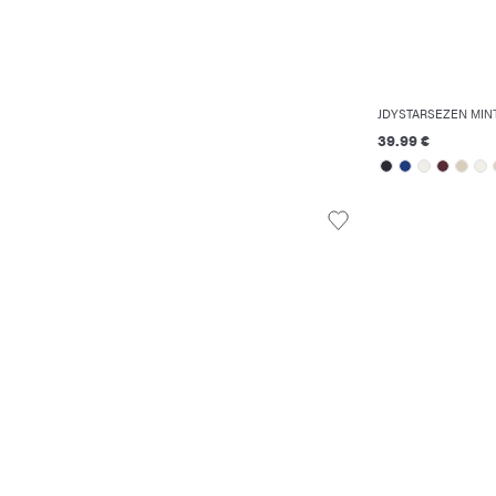
JDYSTARSEZEN ΜΊΝ
39.99 €