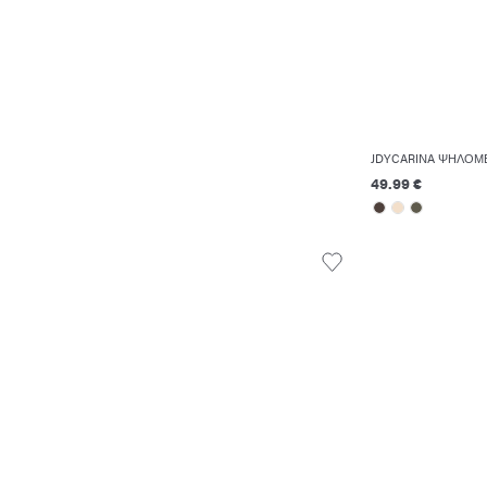
JDYCARINA ΨΗΛΌΜΕ
49.99 €