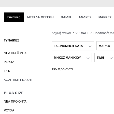
Γυναίκες
ΜΕΓΑΛΑ ΜΕΓΕΘΗ
ΠΑΙΔΙΆ
ΆΝΔΡΕΣ
ΜΑΡΚΕΣ
Αρχική σελίδα
VIP SALE
Προσφορές για
ΓΥΝΑΊΚΕΣ
ΤΑΞΙΝΌΜΗΣΗ ΚΑΤΆ
ΜΆΡΚΑ
ΝΈΑ ΠΡΟΪΌΝΤΑ
ΜΉΚΟΣ ΜΑΝΙΚΙΟΎ
ΤΙΜΉ
ΡΟΎΧΑ
135 προϊόντα
ΤΖΙΝ
ΑΘΛΗΤΙΚΉ ΈΝΔΥΣΗ
PLUS SIZE
ΝΈΑ ΠΡΟΪΌΝΤΑ
ΡΟΎΧΑ