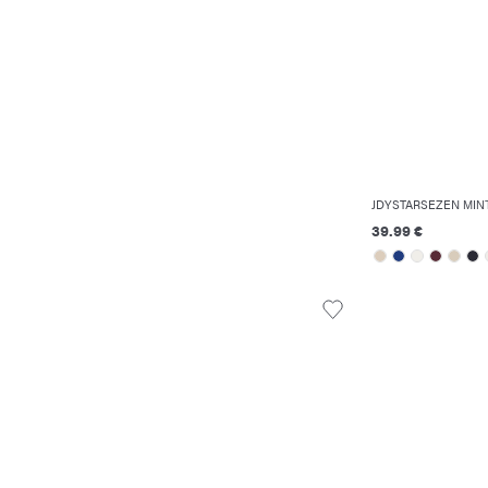
JDYSTARSEZEN ΜΊΝ
39.99 €