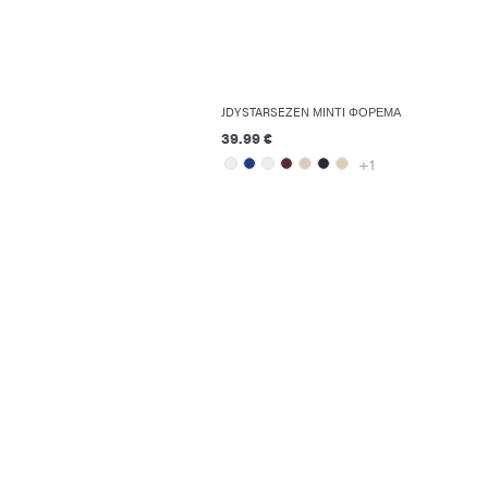
JDYSTARSEZEN ΜΊΝΤΙ ΦΌΡΕΜΑ
39.99 €
+1