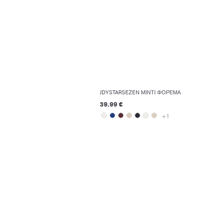
JDYSTARSEZEN ΜΊΝΤΙ ΦΌΡΕΜΑ
39.99 €
+1