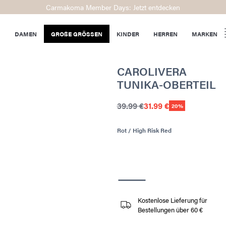
Carmakoma Member Days: Jetzt entdecken
DAMEN
GROßE GRÖSSEN
KINDER
HERREN
MARKEN
CAROLIVERA
TUNIKA-OBERTEIL
39.99 €
31.99 €
20%
Rot / High Risk Red
Kostenlose Lieferung für
Bestellungen über 60 €