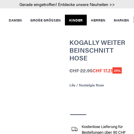
Gerade eingetroffen! Entdecke unsere Neuheiten >>
DAMEN
GROßE GRÖSSEN
KINDER
HERREN
MARKEN
KOGALLY WEITER
BEINSCHNITT
HOSE
CHF 22.95
CHF 17.21
25%
Lila / Nostalgia Rose
Kostenlose Lieferung für
Bestellungen über 90 CHF