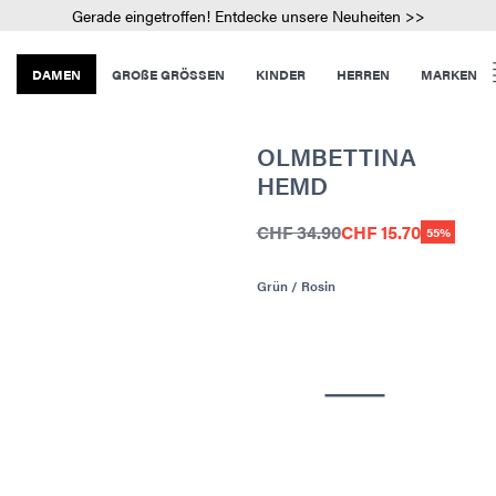
Gerade eingetroffen! Entdecke unsere Neuheiten >>
DAMEN
GROßE GRÖSSEN
KINDER
HERREN
MARKEN
OLMBETTINA
HEMD
CHF 34.90
CHF 15.70
55%
Grün / Rosin