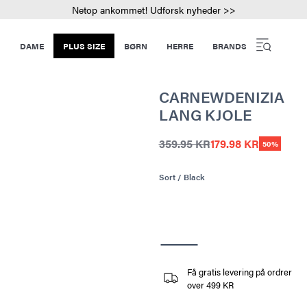
Netop ankommet! Udforsk nyheder >>
DAME
PLUS SIZE
BØRN
HERRE
BRANDS
CARNEWDENIZIA
LANG KJOLE
359.95 KR
179.98 KR
50%
Sort / Black
Få gratis levering på ordrer
over 499 KR