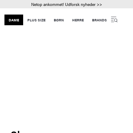
Netop ankommet! Udforsk nyheder >>
DAME
PLUS SIZE
BØRN
HERRE
BRANDS