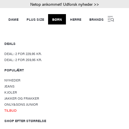
Netop ankommet! Udforsk nyheder >>
DAME
PLUS SIZE
BØRN
HERRE
BRANDS
DEALS
DEAL: 2 FOR 229,95 KR.
DEAL: 2 FOR 259,95 KR.
POPULÆRT
NYHEDER
JEANS
KJOLER
JAKKER OG FRAKKER
ONLY&SONS JUNIOR
TILBUD
SHOP EFTER STØRRELSE