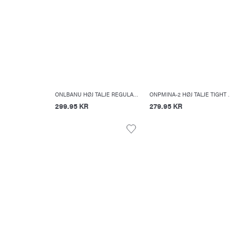
ONLBANU HØJ TALJE REGULAR FIT SHORTS MED 5 LOMMER
ONPMINA-2 HØJ TAL
299.95 KR
279.95 KR