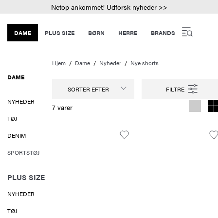
Netop ankommet! Udforsk nyheder >>
DAME
PLUS SIZE
BØRN
HERRE
BRANDS
Hjem
Dame
Nyheder
Nye shorts
DAME
SORTER EFTER
NYHEDER
7 varer
TØJ
DENIM
SPORTSTØJ
PLUS SIZE
NYHEDER
TØJ