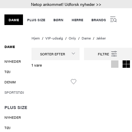
Netop ankommet! Udforsk nyheder >>
DAME
PLUS SIZE
BØRN
HERRE
BRANDS
Hjem
VIP-udsalg
Only
Dame
Jakker
DAME
SORTER EFTER
NYHEDER
1 vare
TØJ
DENIM
SPORTSTØJ
PLUS SIZE
NYHEDER
TØJ