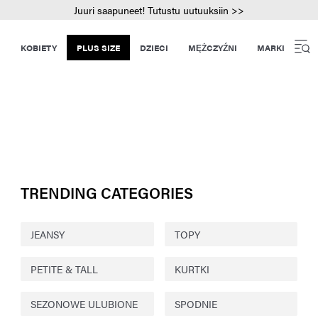
Juuri saapuneet! Tutustu uutuuksiin >>
KOBIETY
PLUS SIZE
DZIECI
MĘŻCZYŹNI
MARKI
TRENDING CATEGORIES
JEANSY
TOPY
PETITE & TALL
KURTKI
SEZONOWE ULUBIONE
SPODNIE