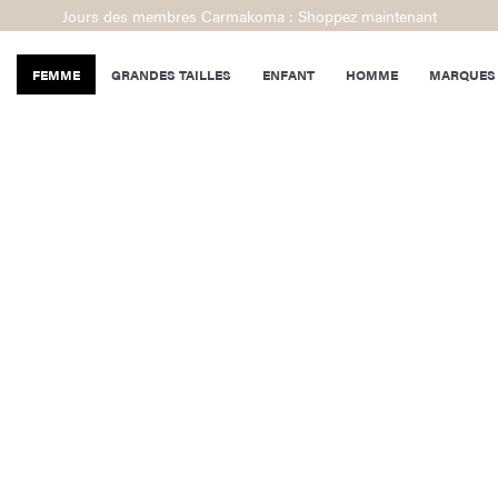
Jours des membres Carmakoma : Shoppez maintenant
FEMME
GRANDES TAILLES
ENFANT
HOMME
MARQUES