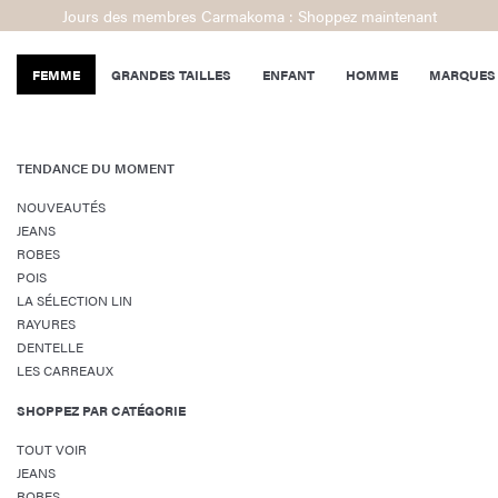
Jours des membres Carmakoma : Shoppez maintenant
FEMME
GRANDES TAILLES
ENFANT
HOMME
MARQUES
TENDANCE DU MOMENT
NOUVEAUTÉS
JEANS
ROBES
POIS
LA SÉLECTION LIN
RAYURES
DENTELLE
LES CARREAUX
SHOPPEZ PAR CATÉGORIE
TOUT VOIR
JEANS
ROBES