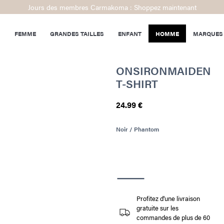
Jours des membres Carmakoma : Shoppez maintenant
FEMME
GRANDES TAILLES
ENFANT
HOMME
MARQUES
ONSIRONMAIDEN
T-SHIRT
24.99 €
Noir / Phantom
Profitez d'une livraison
gratuite sur les
commandes de plus de 60