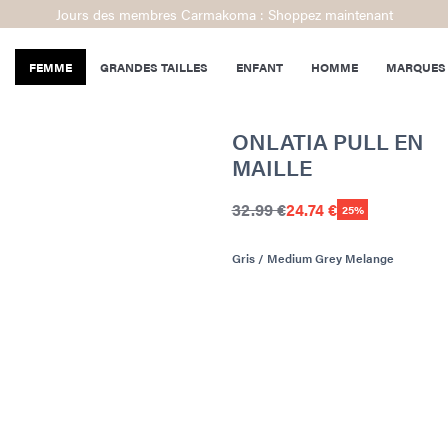
Jours des membres Carmakoma : Shoppez maintenant
FEMME
GRANDES TAILLES
ENFANT
HOMME
MARQUES
ONLATIA PULL EN
MAILLE
32.99 €
24.74 €
25%
Gris / Medium Grey Melange