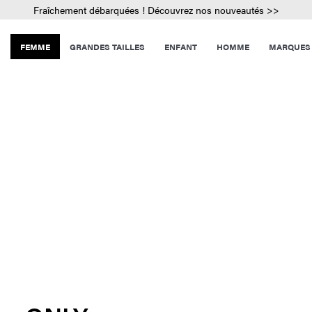
Fraîchement débarquées ! Découvrez nos nouveautés >>
FEMME
GRANDES TAILLES
ENFANT
HOMME
MARQUES