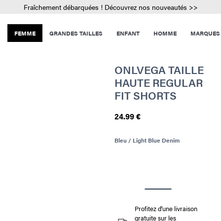
Fraîchement débarquées ! Découvrez nos nouveautés >>
FEMME
GRANDES TAILLES
ENFANT
HOMME
MARQUES
ONLVEGA TAILLE
HAUTE REGULAR
FIT SHORTS
24.99 €
Bleu / Light Blue Denim
Profitez d'une livraison
gratuite sur les