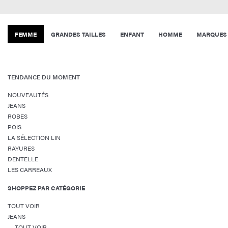
FEMME
GRANDES TAILLES
ENFANT
HOMME
MARQUES
TENDANCE DU MOMENT
NOUVEAUTÉS
JEANS
ROBES
POIS
LA SÉLECTION LIN
RAYURES
DENTELLE
LES CARREAUX
SHOPPEZ PAR CATÉGORIE
TOUT VOIR
JEANS
TOUT VOIR