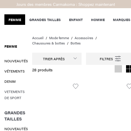
Jours des membres Carmakoma : Shoppez maintenant
FEMME
GRANDES TAILLES
ENFANT
HOMME
MARQUES
Accueil
Mode femme
Accessoires
Chaussures & bottes
Bottes
FEMME
TRIER APRÈS
NOUVEAUTÉS
28 produits
VÉTEMENTS
DENIM
VETEMENTS
DE SPORT
GRANDES
TAILLES
NOUVEAUTÉS