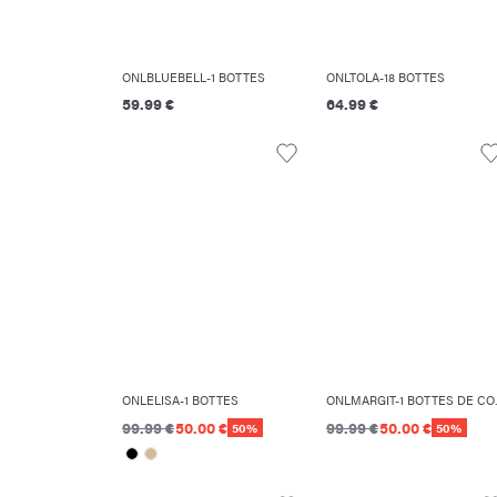
ONLBLUEBELL-1 BOTTES
ONLTOLA-18 BOTTES
59.99 €
64.99 €
ONLELISA-1 BOTTES
ONLMAR
99.99 €
50.00 €
99.99 €
50.00 €
50%
50%