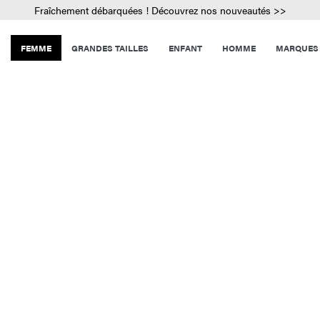
Fraîchement débarquées ! Découvrez nos nouveautés >>
FEMME
GRANDES TAILLES
ENFANT
HOMME
MARQUES