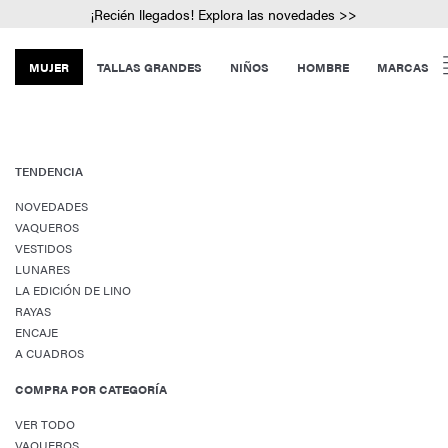
¡Recién llegados! Explora las novedades >>
MUJER
TALLAS GRANDES
NIÑOS
HOMBRE
MARCAS
TENDENCIA
NOVEDADES
VAQUEROS
VESTIDOS
LUNARES
LA EDICIÓN DE LINO
RAYAS
ENCAJE
A CUADROS
COMPRA POR CATEGORÍA
VER TODO
VAQUEROS