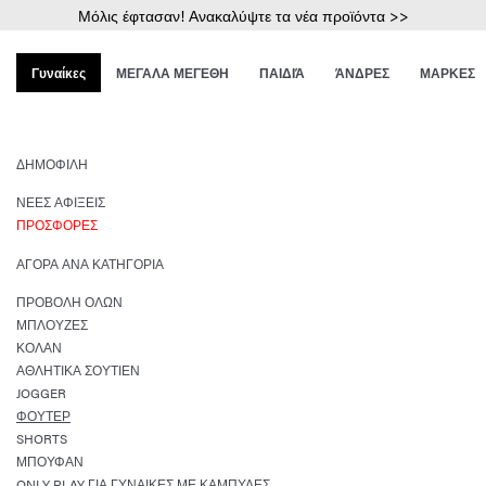
Μόλις έφτασαν! Ανακαλύψτε τα νέα προϊόντα >>
Γυναίκες
ΜΕΓΑΛΑ ΜΕΓΕΘΗ
ΠΑΙΔΙΆ
ΆΝΔΡΕΣ
ΜΑΡΚΕΣ
ΔΗΜΟΦΙΛΉ
ΝΈΕΣ ΑΦΊΞΕΙΣ
ΠΡΟΣΦΟΡΈΣ
ΑΓΟΡΆ ΑΝΆ ΚΑΤΗΓΟΡΊΑ
ΠΡΟΒΟΛΉ ΌΛΩΝ
ΜΠΛΟΎΖΕΣ
ΚΟΛΆΝ
ΑΘΛΗΤΙΚΆ ΣΟΥΤΙΈΝ
JOGGER
ΦΟΎΤΕΡ
SHORTS
ΜΠΟΥΦΆΝ
ONLY PLAY ΓΙΑ ΓΥΝΑΊΚΕΣ ΜΕ ΚΑΜΠΎΛΕΣ