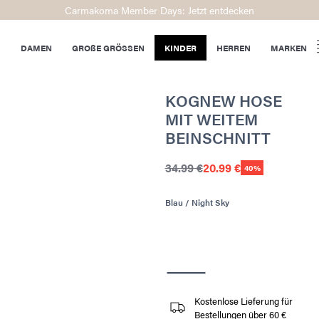
Carmakoma Member Days: Jetzt entdecken
DAMEN
GROßE GRÖSSEN
KINDER
HERREN
MARKEN
KOGNEW HOSE
MIT WEITEM
BEINSCHNITT
34.99 €
20.99 €
40%
Blau / Night Sky
Kostenlose Lieferung für
Bestellungen über 60 €