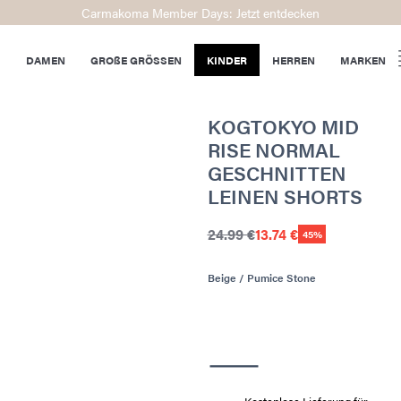
Carmakoma Member Days: Jetzt entdecken
DAMEN
GROßE GRÖSSEN
KINDER
HERREN
MARKEN
KOGTOKYO MID
RISE NORMAL
GESCHNITTEN
LEINEN SHORTS
24.99 €
13.74 €
45%
Beige / Pumice Stone