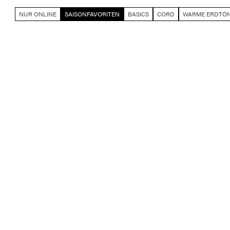
NUR ONLINE
SAISONFAVORITEN
BASICS
CORD
WARME ERDTÖ