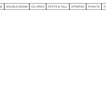
NE
DOUBLE DENIM
CO-ORDS
PETITE & TALL
STREIFEN
PUNKTE
T