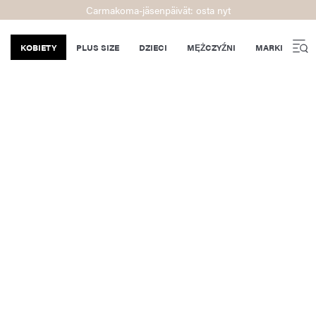
Carmakoma-jäsenpäivät: osta nyt
KOBIETY
PLUS SIZE
DZIECI
MĘŻCZYŹNI
MARKI