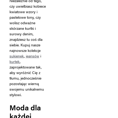
Niezależnie od tego,
czy uwielbiasz kobiece
kwiatowe wzory i
pastelowe tony, czy
wolisz odważne
skórzane kurtki i
surowy denim,
znajdziesz tu coś dla
siebie. Kupuj nasze
najnowsze kolekcje
sukienek
,
jeansów
i
kurtek
,
zaprojektowane tak,
aby wyróżnić Cię z
tłumu, jednocześnie
pozostając wierną
swojemu unikalnemu
stylowi.
Moda dla
każdej