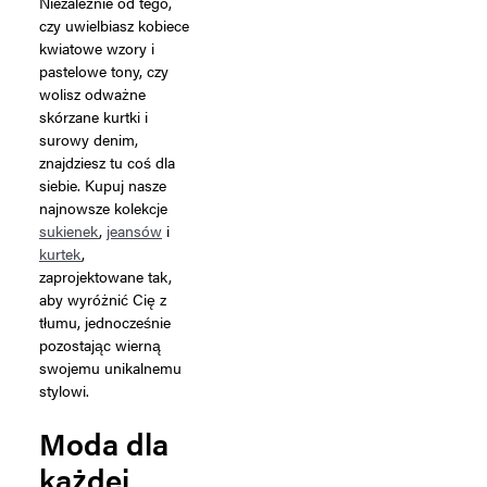
Niezależnie od tego,
czy uwielbiasz kobiece
kwiatowe wzory i
pastelowe tony, czy
wolisz odważne
skórzane kurtki i
surowy denim,
znajdziesz tu coś dla
siebie. Kupuj nasze
najnowsze kolekcje
sukienek
,
jeansów
i
kurtek
,
zaprojektowane tak,
aby wyróżnić Cię z
tłumu, jednocześnie
pozostając wierną
swojemu unikalnemu
stylowi.
Moda dla
każdej