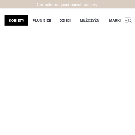
Carmakoma-jäsenpäivät: osta nyt
KOBIETY
PLUS SIZE
DZIECI
MĘŻCZYŹNI
MARKI